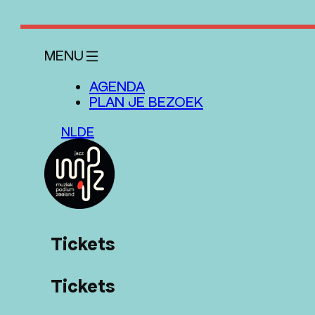
MENU
SLUITEN
X
AGENDA
PLAN JE BEZOEK
NL
DE
AGENDA
PLAN JE BEZOEK
Tickets
NIEUWS
Tickets
EDUCATIE
OVER ONS