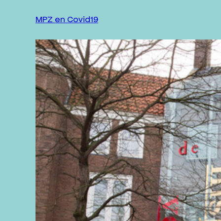
ANBI-STATUS
MPZ en Covid19
MISSIE EN VISIE MPZ
JAZZ IN ZEELAND
CONTACT
WORD VRIEND