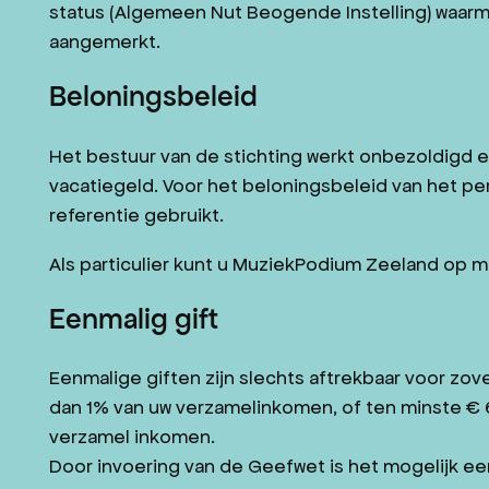
status (Algemeen Nut Beogende Instelling) waarm
ANBI-STATUS
aangemerkt.
MISSIE EN VISIE MPZ
Beloningsbeleid
JAZZ IN ZEELAND
CONTACT
Het bestuur van de stichting werkt onbezoldigd 
WORD VRIEND
vacatiegeld. Voor het beloningsbeleid van het p
referentie gebruikt.
Als particulier kunt u MuziekPodium Zeeland op 
Eenmalig gift
Eenmalige giften zijn slechts aftrekbaar voor zo
dan 1% van uw verzamelinkomen, of ten minste €
verzamel inkomen.
Door invoering van de Geefwet is het mogelijk ee