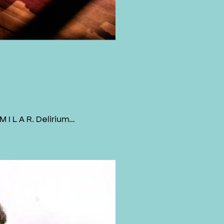
 I L A R. Delirium…