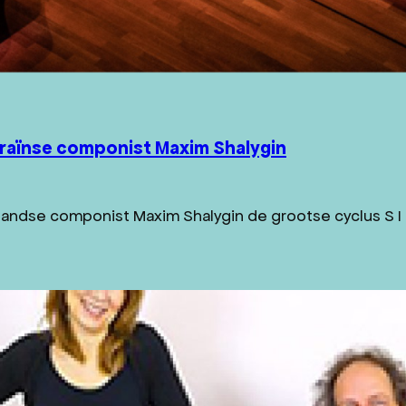
kraïnse componist Maxim Shalygin
andse componist Maxim Shalygin de grootse cyclus S I M