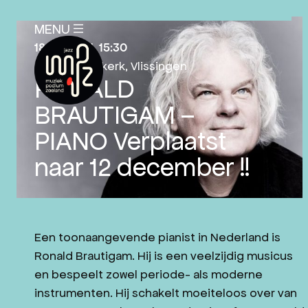
SLUITEN
MENU
X
18-04-2021
, 15:30
Sint Jacobskerk
, Vlissingen
RONALD
BRAUTIGAM –
PIANO Verplaatst
AGENDA
naar 12 december !!
PLAN JE BEZOEK
NIEUWS
EDUCATIE
Een toonaangevende pianist in Nederland is
OVER ONS
Ronald Brautigam. Hij is een veelzijdig musicus
ANBI-STATUS
en bespeelt zowel periode- als moderne
instrumenten. Hij schakelt moeiteloos over van
MISSIE EN VISIE MPZ