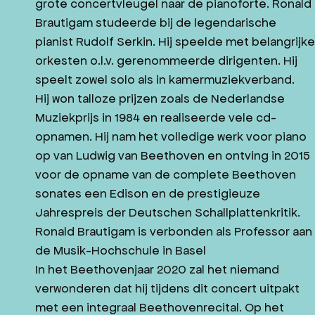
grote concertvleugel naar de pianoforte. Ronald
JAZZ IN ZEELAND
Brautigam studeerde bij de legendarische
CONTACT
pianist Rudolf Serkin. Hij speelde met belangrijk
orkesten o.l.v. gerenommeerde dirigenten. Hij
WORD VRIEND
speelt zowel solo als in kamermuziekverband.
Hij won talloze prijzen zoals de Nederlandse
Muziekprijs in 1984 en realiseerde vele cd-
opnamen. Hij nam het volledige werk voor piano
NL
DE
op van Ludwig van Beethoven en ontving in 2015
voor de opname van de complete Beethoven
sonates een Edison en de prestigieuze
Jahrespreis der Deutschen Schallplattenkritik.
Ronald Brautigam is verbonden als Professor aan
de Musik-Hochschule in Basel
In het Beethovenjaar 2020 zal het niemand
verwonderen dat hij tijdens dit concert uitpakt
met een integraal Beethovenrecital. Op het