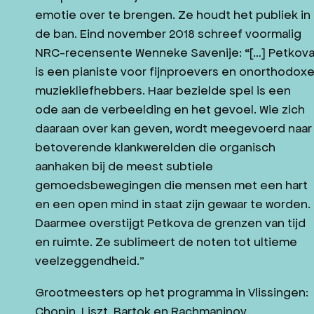
emotie over te brengen. Ze houdt het publiek in
JAZZ IN ZEELAND
de ban. Eind november 2018 schreef voormalig
CONTACT
NRC-recensente Wenneke Savenije: “[…] Petkov
WORD VRIEND
is een pianiste voor fijnproevers en onorthodox
muziekliefhebbers. Haar bezielde spel is een
ode aan de verbeelding en het gevoel. Wie zich
daaraan over kan geven, wordt meegevoerd naar
NL
DE
betoverende klankwerelden die organisch
aanhaken bij de meest subtiele
gemoedsbewegingen die mensen met een hart
en een open mind in staat zijn gewaar te worden.
Daarmee overstijgt Petkova de grenzen van tijd
en ruimte. Ze sublimeert de noten tot ultieme
veelzeggendheid.”
Grootmeesters op het programma in Vlissingen:
Chopin, Liszt, Bartok en Rachmaninov