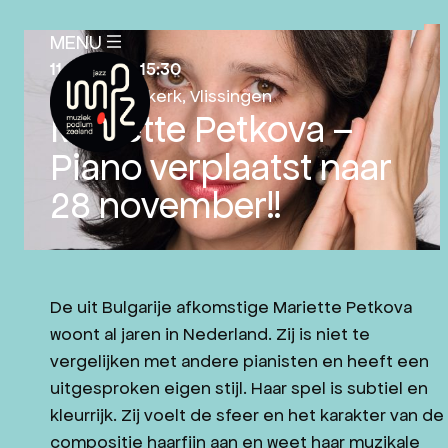
SLUITEN
MENU
X
11-04-2021
, 15:30
Sint Jacobskerk
, Vlissingen
Mariette Petkova –
Piano verplaatst naar
28 november!!
AGENDA
PLAN JE BEZOEK
NIEUWS
De uit Bulgarije afkomstige Mariette Petkova
EDUCATIE
woont al jaren in Nederland. Zij is niet te
vergelijken met andere pianisten en heeft een
OVER ONS
uitgesproken eigen stijl. Haar spel is subtiel en
ANBI-STATUS
kleurrijk. Zij voelt de sfeer en het karakter van de
MISSIE EN VISIE MPZ
compositie haarfijn aan en weet haar muzikale