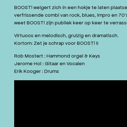
JAZZ IN ZEELAND
BOOST! weigert zich in een hokje te laten plaats
verfrissende combi van rock, blues, impro en 70’
CONTACT
weet BOOST! zijn publiek keer op keer te verrass
WORD VRIEND
Virtuoos en melodisch, gruizig en dramatisch.
Kortom: Zet je schrap voor BOOST! II
NL
DE
Rob Mostert : Hammond orgel & Keys
Jerome Hol : Gitaar en Vocalen
Erik Kooger : Drums