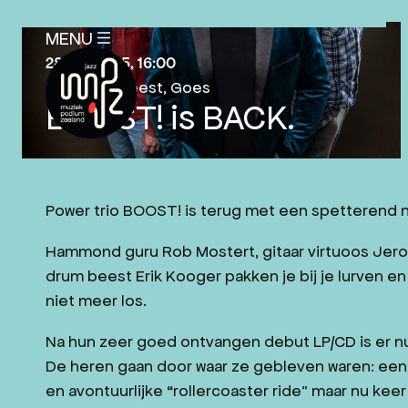
SLUITEN
MENU
X
28-09-2025
, 16:00
Podium ’t Beest
, Goes
BOOST! is BACK.
AGENDA
Power trio BOOST! is terug met een spetterend 
PLAN JE BEZOEK
Hammond guru Rob Mostert, gitaar virtuoos Jer
NIEUWS
drum beest Erik Kooger pakken je bij je lurven en 
EDUCATIE
niet meer los.
OVER ONS
Na hun zeer goed ontvangen debut LP/CD is er nu
ANBI-STATUS
De heren gaan door waar ze gebleven waren: ee
en avontuurlijke “rollercoaster ride” maar nu keer
MISSIE EN VISIE MPZ