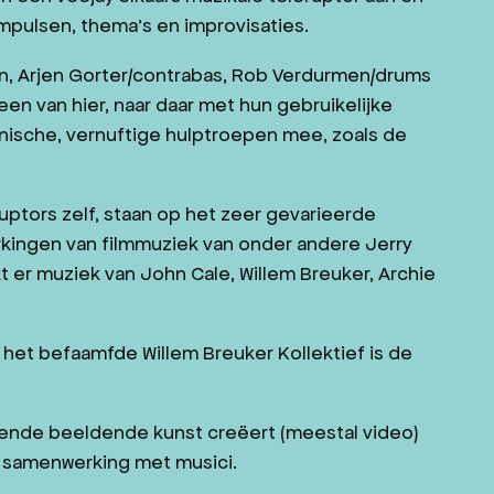
impulsen, thema’s en improvisaties.
en, Arjen Gorter/contrabas, Rob Verdurmen/drums
een van hier, naar daar met hun gebruikelijke
nische, vernuftige hulptroepen mee, zoals de
uptors zelf, staan op het zeer gevarieerde
ingen van filmmuziek van onder andere Jerry
t er muziek van John Cale, Willem Breuker, Archie
 het befaamfde Willem Breuker Kollektief is de
gende beeldende kunst creëert (meestal video)
n samenwerking met musici.