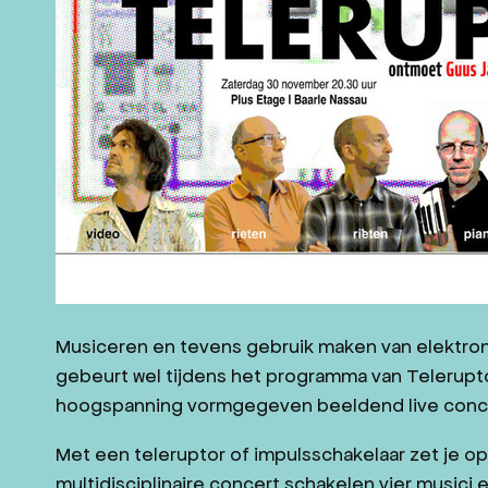
JAZZ IN ZEELAND
CONTACT
WORD VRIEND
NL
DE
Musiceren en tevens gebruik maken van elektroni
gebeurt wel tijdens het programma van Telerupto
hoogspanning vormgegeven beeldend live concert
Met een teleruptor of impulsschakelaar zet je op a
multidisciplinaire concert schakelen vier musici 