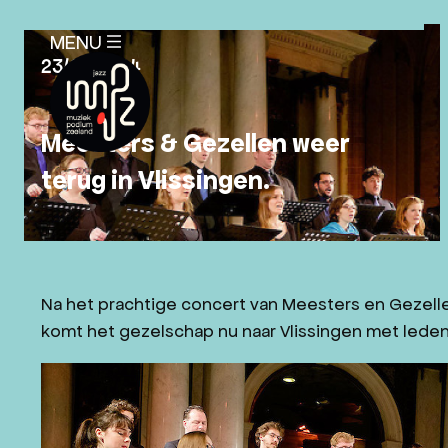
SLUITEN
MENU
X
23/01/2024
Meesters & Gezellen weer
terug in Vlissingen.
AGENDA
PLAN JE BEZOEK
NIEUWS
Na het prachtige concert van Meesters en Gezelle
EDUCATIE
komt het gezelschap nu naar Vlissingen met leden
OVER ONS
ANBI-STATUS
MISSIE EN VISIE MPZ