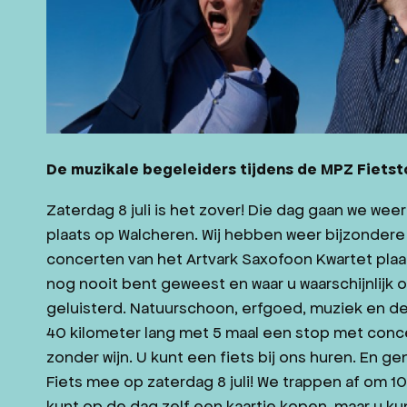
De muzikale begeleiders tijdens de MPZ Fietst
Zaterdag 8 juli is het zover! Die dag gaan we wee
plaats op Walcheren. Wij hebben weer bijzondere 
concerten van het Artvark Saxofoon Kwartet plaa
nog nooit bent geweest en waar u waarschijnlijk 
geluisterd. Natuurschoon, erfgoed, muziek en de f
40 kilometer lang met 5 maal een stop met concer
zonder wijn. U kunt een fiets bij ons huren. En g
Fiets mee op zaterdag 8 juli! We trappen af om 10
kunt op de dag zelf een kaartje kopen, maar u ku