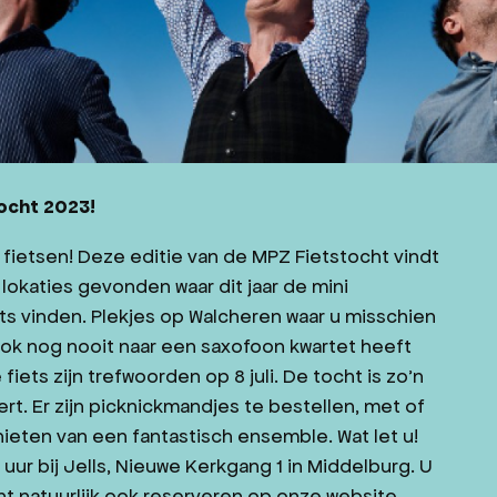
ocht 2023!
r fietsen! Deze editie van de MPZ Fietstocht vindt
lokaties gevonden waar dit jaar de mini
ts vinden. Plekjes op Walcheren waar u misschien
ook nog nooit naar een saxofoon kwartet heeft
iets zijn trefwoorden op 8 juli. De tocht is zo’n
t. Er zijn picknickmandjes te bestellen, met of
enieten van een fantastisch ensemble. Wat let u!
 uur bij Jells, Nieuwe Kerkgang 1 in Middelburg. U
nt natuurlijk ook reserveren op onze website