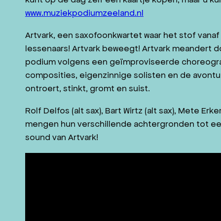
www.muziekpodiumzeeland.nl
Artvark, een saxofoonkwartet waar het stof vanaf
lessenaars! Artvark beweegt! Artvark meandert d
podium volgens een geïmproviseerde choreograf
composities, eigenzinnige solisten en de avontuu
ontroert, stinkt, gromt en suist.
Rolf Delfos (alt sax), Bart Wirtz (alt sax), Mete Er
mengen hun verschillende achtergronden tot een 
sound van Artvark!