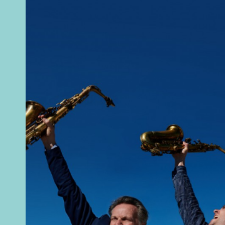
JAZZ IN ZEELAND
CONTACT
WORD VRIEND
NL
DE