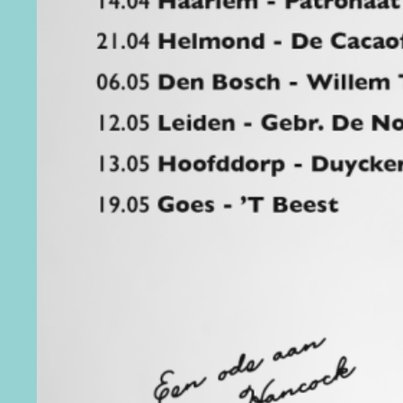
JAZZ IN ZEELAND
CONTACT
WORD VRIEND
NL
DE