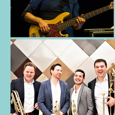
JAZZ IN ZEELAND
CONTACT
WORD VRIEND
NL
DE