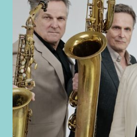
JAZZ IN ZEELAND
CONTACT
WORD VRIEND
NL
DE