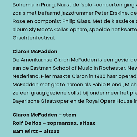
Bohemia in Praag. Naast de ‘solo’-concerten ging
zoals met befaamd jazzdrummer Peter Erskine, 
Rose en componist Philip Glass. Met de klassieke
album Sly Meets Callas opnam, speelde het kwar
Grachtenfestival.
Claron McFadden
De Amerikaanse Claron McFadden is een gevierde e
aan de Eastman School of Music in Rochester, New 
Nederland. Hier maakte Claron in 1985 haar operade
McFadden met grote namen als Fabio Biondi, Michel
ze een graag geziene solist bij onder meer het pres
Bayerische Staatsoper en de Royal Opera House i
Claron McFadden – stem
Rolf Delfos – sopraansax, altsax
Bart Wirtz – altsax