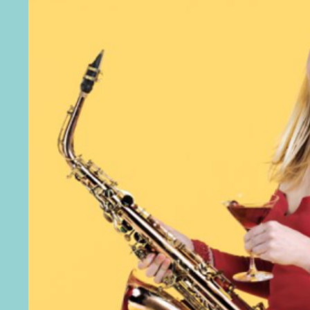
JAZZ IN ZEELAND
CONTACT
WORD VRIEND
NL
DE