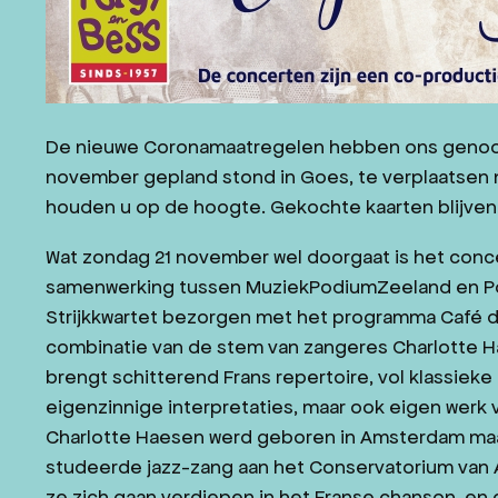
JAZZ IN ZEELAND
CONTACT
WORD VRIEND
De nieuwe Coronamaatregelen hebben ons genoodz
november gepland stond in Goes, te verplaatsen 
houden u op de hoogte. Gekochte kaarten blijven n
NL
DE
Wat zondag 21 november wel doorgaat is het concert
samenwerking tussen MuziekPodiumZeeland en Por
Strijkkwartet bezorgen met het programma Café d
combinatie van de stem van zangeres Charlotte Hae
brengt schitterend Frans repertoire, vol klassieke
eigenzinnige interpretaties, maar ook eigen werk
Charlotte Haesen werd geboren in Amsterdam maar 
studeerde jazz-zang aan het Conservatorium van 
ze zich gaan verdiepen in het Franse chanson, en da