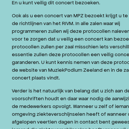
En u kunt veilig dit concert bezoeken.
JAZZ IN ZEELAND
Ook als u een concert van MPZ bezoekt krijgt u t
CONTACT
de richtlijnen van het RIVM. In alle zalen waar wij
WORD VRIEND
programmeren zullen wij deze protocollen naleve
voor te zorgen dat u veilig een concert kan bezo
protocollen zullen per zaal misschien iets verschill
essentie zullen deze protocollen een veilig con
NL
DE
garanderen. U kunt kennis nemen van deze protoc
de website van MuziekPodium Zeeland en in de zaa
concert plaats vindt.
Verder is het natuurlijk van belang dat u zich aan 
voorschriften houdt en daar waar nodig de aanwij
de medewerkers opvolgt. Wanneer u zelf of ieman
Isabelle van Keulen Photo: Marco Borggreve
omgeving ziekteverschijnselen heeft of wanneer 
afgelopen veertien dagen in contact bent gewee