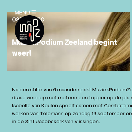
SLUITEN
MENU
X
08/09/2020
MuziekPodium Zeeland begint
weer!
AGENDA
PLAN JE BEZOEK
NIEUWS
Na een stilte van 6 maanden pakt MuziekPodiumZ
EDUCATIE
draad weer op met meteen een topper op de plan
Isabelle van Keulen speelt samen met Combattim
OVER ONS
werken van Telemann op zondag 13 september om
ANBI-STATUS
in de Sint Jacobskerk van Vlissingen.
MISSIE EN VISIE MPZ