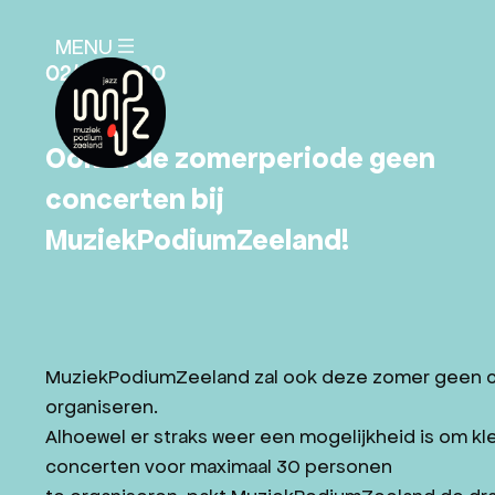
SLUITEN
MENU
X
02/06/2020
Ook in de zomerperiode geen
concerten bij
MuziekPodiumZeeland!
AGENDA
PLAN JE BEZOEK
NIEUWS
EDUCATIE
MuziekPodiumZeeland zal ook deze zomer geen 
OVER ONS
organiseren.
Alhoewel er straks weer een mogelijkheid is om kl
ANBI-STATUS
concerten voor maximaal 30 personen
MISSIE EN VISIE MPZ