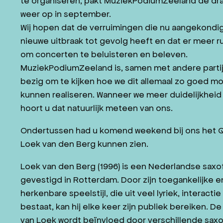
te organiseren, pakt MuziekPodiumZeeland de dr
JAZZ IN ZEELAND
weer op in september.
Wij hopen dat de verruimingen die nu aangekondig
CONTACT
nieuwe uitbraak tot gevolg heeft en dat er meer 
WORD VRIEND
om concerten te beluisteren en beleven.
MuziekPodiumZeeland is, samen met andere partij
bezig om te kijken hoe we dit allemaal zo goed mo
kunnen realiseren. Wanneer we meer duidelijkhei
NL
DE
hoort u dat natuurlijk meteen van ons.
Ondertussen had u komend weekend bij ons het Q
Loek van den Berg kunnen zien.
Loek van den Berg (1996) is een Nederlandse saxof
gevestigd in Rotterdam. Door zijn toegankelijke e
herkenbare speelstijl, die uit veel lyriek, interacti
bestaat, kan hij elke keer zijn publiek bereiken. De 
van Loek wordt beïnvloed door verschillende sax